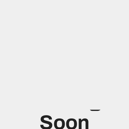
WBTA.DK - Ude af drift
Coming
Soon